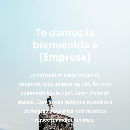
Te damos la
bienvenida a
[Empresa]
Lorem ipsum dolor sit amet,
consectetuer adipiscing elit. Aenean
commodo ligula eget dolor. Aenean
massa. Cum sociis natoque penatibus
et magnis dis parturient montes,
nascetur ridiculus mus.